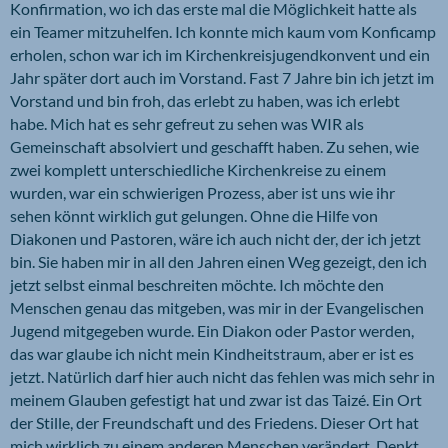
Konfirmation, wo ich das erste mal die Möglichkeit hatte als
ein Teamer mitzuhelfen. Ich konnte mich kaum vom Konficamp
erholen, schon war ich im Kirchenkreisjugendkonvent und ein
Jahr später dort auch im Vorstand. Fast 7 Jahre bin ich jetzt im
Vorstand und bin froh, das erlebt zu haben, was ich erlebt
habe. Mich hat es sehr gefreut zu sehen was WIR als
Gemeinschaft absolviert und geschafft haben. Zu sehen, wie
zwei komplett unterschiedliche Kirchenkreise zu einem
wurden, war ein schwierigen Prozess, aber ist uns wie ihr
sehen könnt wirklich gut gelungen. Ohne die Hilfe von
Diakonen und Pastoren, wäre ich auch nicht der, der ich jetzt
bin. Sie haben mir in all den Jahren einen Weg gezeigt, den ich
jetzt selbst einmal beschreiten möchte. Ich möchte den
Menschen genau das mitgeben, was mir in der Evangelischen
Jugend mitgegeben wurde. Ein Diakon oder Pastor werden,
das war glaube ich nicht mein Kindheitstraum, aber er ist es
jetzt. Natürlich darf hier auch nicht das fehlen was mich sehr in
meinem Glauben gefestigt hat und zwar ist das Taizé. Ein Ort
der Stille, der Freundschaft und des Friedens. Dieser Ort hat
mich wirklich zu einem anderen Menschen verändert. Denkt