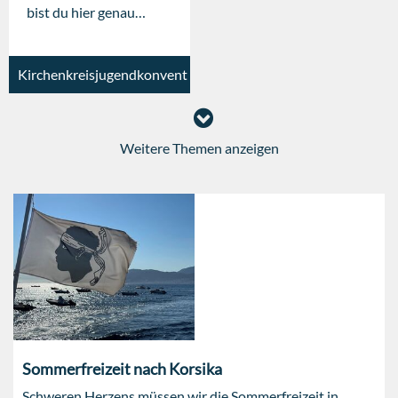
bist du hier genau
richtig, denn die
Zukunft der
Jugendarbeit liegt in
Kirchenkreisjugendkonvent
unseren Händen.
Weitere Themen anzeigen
Sommerfreizeit nach Korsika
Schweren Herzens müssen wir die Sommerfreizeit in