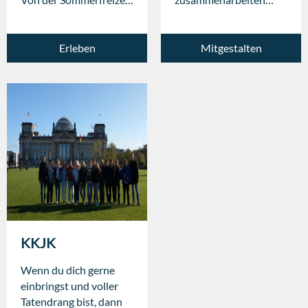
bis hin zum JuLeiCa-
möchstest, dann bist du
Kurs gibt es hier alles,
hier genau richtig.
was das Herz begehrt.
Erleben
Mitgestalten
KKJK
Wenn du dich gerne
einbringst und voller
Tatendrang bist, dann