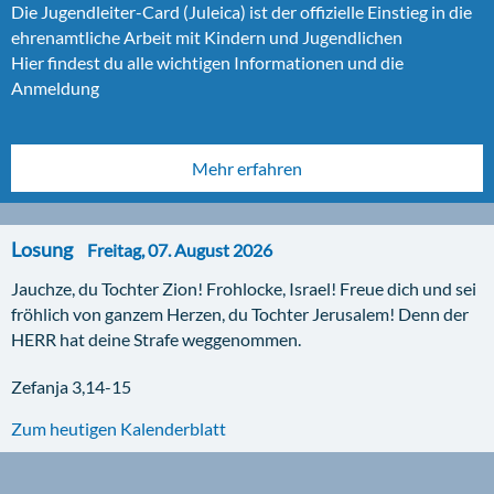
Menschen
Auch dieses Jahr fahren wir wieder zum KonfiCamp an den
Die Jugendleiter-Card (Juleica) ist der offizielle Einstieg in die
Arendsee. Über 200 Konfirmandinnen und Konfirmanden
ehrenamtliche Arbeit mit Kindern und Jugendlichen
Das Ergebnis einer Bildungsreise nach Auschwitz. Sie zeigen
fahren ebenfalls mit, sodass wir deine Hilfe brauchen!
Hier findest du alle wichtigen Informationen und die
Details in Bildern aus dem Blickwinkel von Jugendlichen.
Hier findest du alle wichtigen Informationen und die
Anmeldung
Anmeldung
Mehr erfahren
Mehr erfahren
Mehr erfahren
Losung
Freitag, 07. August 2026
Losung
Freitag, 07. August 2026
Jauchze, du Tochter Zion! Frohlocke, Israel! Freue dich und sei
Losung
Freitag, 07. August 2026
Jauchze, du Tochter Zion! Frohlocke, Israel! Freue dich und sei
fröhlich von ganzem Herzen, du Tochter Jerusalem! Denn der
Jauchze, du Tochter Zion! Frohlocke, Israel! Freue dich und sei
fröhlich von ganzem Herzen, du Tochter Jerusalem! Denn der
HERR hat deine Strafe weggenommen.
fröhlich von ganzem Herzen, du Tochter Jerusalem! Denn der
HERR hat deine Strafe weggenommen.
HERR hat deine Strafe weggenommen.
Zefanja 3,14-15
Zefanja 3,14-15
Zefanja 3,14-15
Zum heutigen Kalenderblatt
Zum heutigen Kalenderblatt
Zum heutigen Kalenderblatt