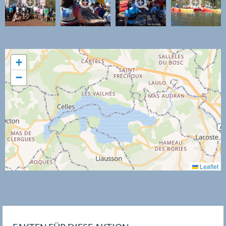
+
−
Leaflet